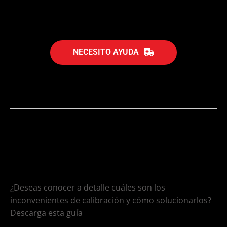
¿Necesitas ayuda?
NECESITO AYUDA
CALIBRACIÓN
¿Deseas conocer a detalle cuáles son los
inconvenientes de calibración y cómo solucionarlos?
Descarga esta guía